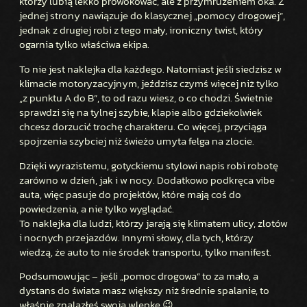
którzy lubią lekko prowokować, ale z przymrużeniem oka. Z
C
jednej strony nawiązuje do klasycznej „pomocy drogowej”,
D
jednak z drugiej robi z tego mały, ironiczny twist, który
R
ogarnia tylko właściwa ekipa.
O
To nie jest naklejka dla każdego. Natomiast jeśli siedzisz w
G
klimacie motoryzacyjnym, jeździsz czymś więcej niż tylko
O
„z punktu A do B”, to od razu wiesz, o co chodzi. Świetnie
W
sprawdzi się na tylnej szybie, klapie albo gdziekolwiek
A
chcesz dorzucić trochę charakteru. Co więcej, przyciąga
2
spojrzenia szybciej niż świeżo umyta felga na zlocie.
4
Dzięki wyrazistemu, gotyckiemu stylowi napis robi robotę
/
zarówno w dzień, jak i w nocy. Dodatkowo podkręca vibe
7
auta, więc pasuje do projektów, które mają coś do
powiedzenia, a nie tylko wyglądać.
To naklejka dla ludzi, którzy jarają się klimatem ulicy, zlotów
i nocnych przejazdów. Innymi słowy, dla tych, którzy
wiedzą, że auto to nie środek transportu, tylko manifest.
Podsumowując – jeśli „pomoc drogowa” to za mało, a
dystans do świata masz większy niż średnie spalanie, to
właśnie znalazłeś swoją wlepkę 😉