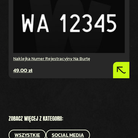
Naklejka Numer Rejestracyjny Na Burtę
49,00
zł
ZOBACZ WIĘCEJ Z KATEGORII:
WSZYSTKIE
SOCIAL MEDIA