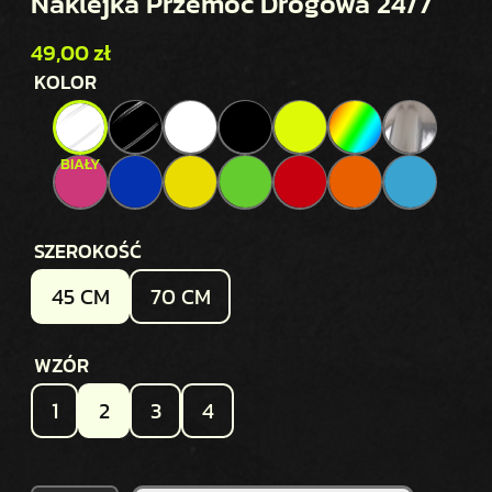
Naklejka Przemoc Drogowa 24/7
49,00
zł
KOLOR
SZEROKOŚĆ
45 CM
70 CM
WZÓR
1
2
3
4