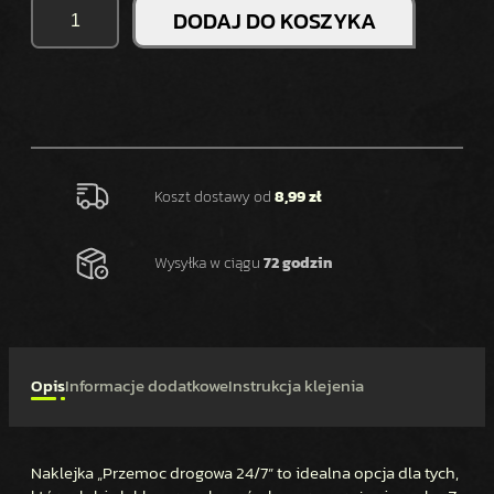
I
DODAJ DO KOSZYKA
L
O
Ś
Ć
N
A
K
Koszt dostawy od
8,99 zł
L
E
Wysyłka w ciągu
72 godzin
J
K
A
P
R
Opis
Informacje dodatkowe
Instrukcja klejenia
Z
E
M
Naklejka „Przemoc drogowa 24/7” to idealna opcja dla tych,
O