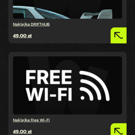
Naklejka DRIFTHUB
49,00
zł
Naklejka Free Wi-Fi
49,00
zł