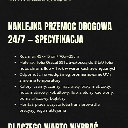
NAKLEJKA PRZEMOC DROGOWA
24/7 — SPECYFIKACJA
Rozmiar: 45x~15 cm/ 70x~25cm
Materiał:
folia Oracal 551 z trwałością do 8 lat/ folia
holo, chrom, fluo – 1 rok w warunkach zewnętrznych
Odporność:
na wodę, śnieg, promieniowanie UV i
zmienne temperatury
Kolory: czarny, czarny mat, biały, biały mat, żółty,
holo, malinowy, kobaltowy, fluo, zielony, czerwony,
pomarańczowy, błękitny
Montaż: przezroczysta folia transferowa dla
precyzyjnego naklejenia
DLACZEGO WARTO WYBRAĆ