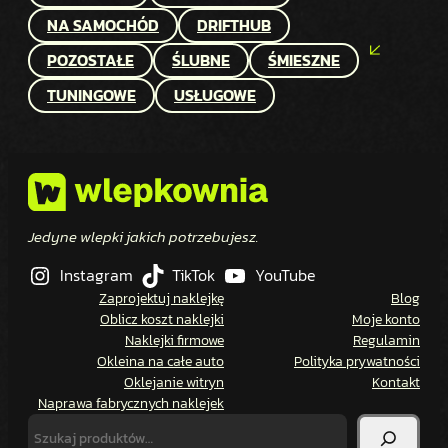
NA SAMOCHÓD
DRIFTHUB
POZOSTAŁE
ŚLUBNE
ŚMIESZNE
TUNINGOWE
USŁUGOWE
Jedyne wlepki jakich potrzebujesz.
Instagram
TikTok
YouTube
Zaprojektuj naklejkę
Blog
Oblicz koszt naklejki
Moje konto
Naklejki firmowe
Regulamin
Okleina na całe auto
Polityka prywatności
Oklejanie witryn
Kontakt
Naprawa fabrycznych naklejek
SZUKAJ