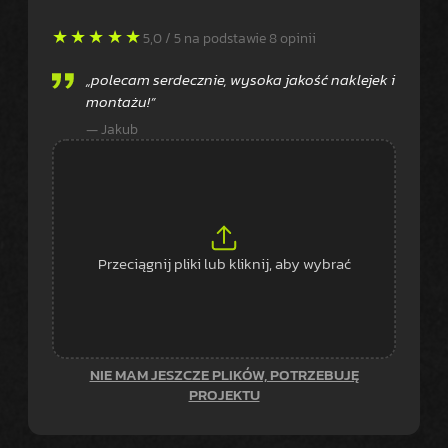
★★★★★
Ocena 5 na 5 gwiazdek
5,0 / 5 na podstawie 8 opinii
„polecam serdecznie, wysoka jakość naklejek i
montażu!”
— Jakub
Przeciągnij pliki lub kliknij, aby wybrać
NIE MAM JESZCZE PLIKÓW, POTRZEBUJĘ
PROJEKTU