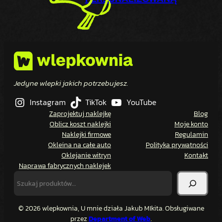
Jedyne wlepki jakich potrzebujesz.
Instagram
TikTok
YouTube
Zaprojektuj naklejkę
Blog
Oblicz koszt naklejki
Moje konto
Naklejki firmowe
Regulamin
Okleina na całe auto
Polityka prywatności
Oklejanie witryn
Kontakt
Naprawa fabrycznych naklejek
SZUKAJ
© 2026 wlepkownia, U mnie działa Jakub MIkita. Obsługiwane
przez
Department of Web
.