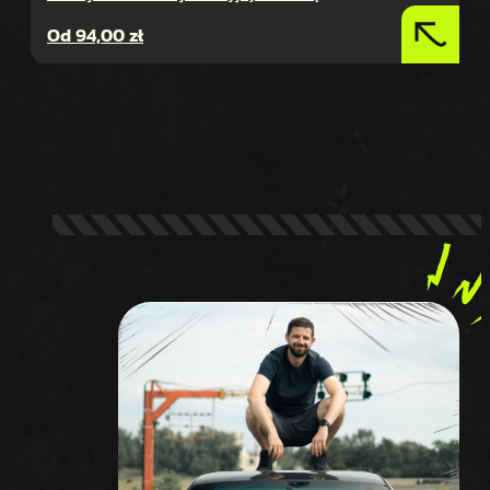
Od
94,00
zł