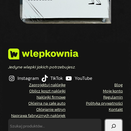
Jedyne wlepki jakich potrzebujesz.
Instagram
TikTok
YouTube
Zaprojektuj naklejkę
Blog
Oblicz koszt naklejki
Moje konto
Naklejki firmowe
Regulamin
Okleina na całe auto
Polityka prywatności
Oklejanie witryn
Kontakt
Naprawa fabrycznych naklejek
SZUKAJ