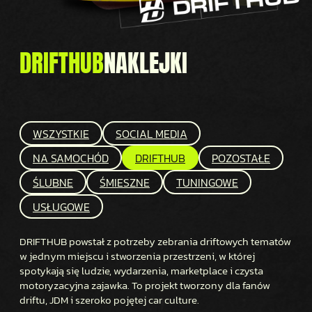
DRIFTHUB
NAKLEJKI
WSZYSTKIE
SOCIAL MEDIA
NA SAMOCHÓD
DRIFTHUB
POZOSTAŁE
ŚLUBNE
ŚMIESZNE
TUNINGOWE
USŁUGOWE
DRIFTHUB powstał z potrzeby zebrania driftowych tematów
w jednym miejscu i stworzenia przestrzeni, w której
spotykają się ludzie, wydarzenia, marketplace i czysta
motoryzacyjna zajawka. To projekt tworzony dla fanów
driftu, JDM i szeroko pojętej car culture.