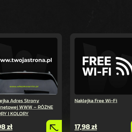
ejka Adres Strony
Naklejka Free Wi-Fi
ernetowej WWW – RÓŻNE
RY I KOLORY
,98
zł
17,98
zł