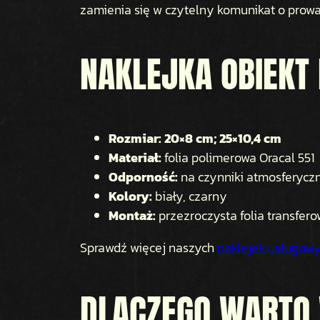
zamienia się w czytelny komunikat o prowad
NAKLEJKA OBIEKT
Rozmiar: 20×8 cm; 25×10,4 cm
Materiał:
folia polimerowa Oracal 551
Odporność:
na czynniki atmosferyczne
Kolory:
biały, czarny
Montaż:
przezroczysta folia transfer
Sprawdź więcej naszych
naklejek usługowy
DLACZEGO WARTO