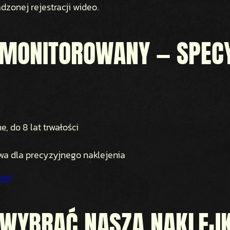
O
zonej rejestracji wideo.
R
O
 MONITOROWANY — SPEC
W
A
N
Y
, do 8 lat trwałości
owa dla precyzyjnego naklejenia
ch!
 WYBRAĆ NASZĄ NAKLEJ