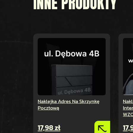
INNE PRODUKTY
Naklejka Adres Na Skrzynkę
Nakl
Pocztową
Int
WZO
17,98
zł
17