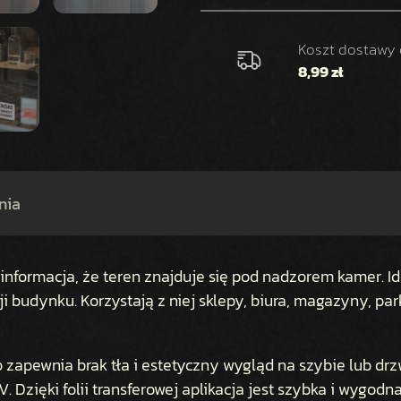
N
A
K
Koszt dostawy
L
8,99 zł
E
J
K
A
O
B
nia
I
E
K
informacja, że teren znajduje się pod nadzorem kamer. I
T
i budynku. Korzystają z niej sklepy, biura, magazyny, pa
M
O
N
co zapewnia brak tła i estetyczny wygląd na szybie lub drz
I
T
 Dzięki folii transferowej aplikacja jest szybka i wygodn