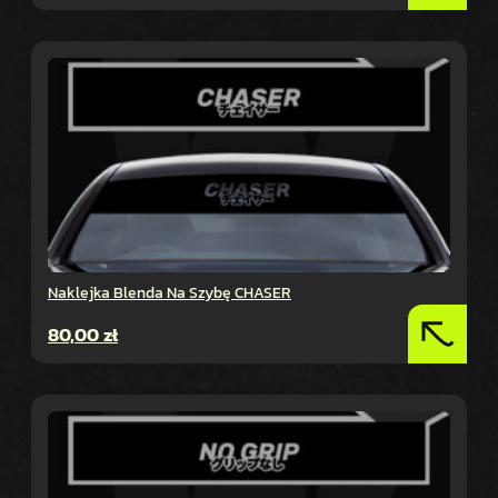
Naklejka Blenda Na Szybę CHASER
80,00
zł