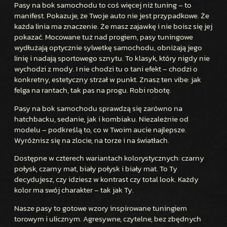
K
Pasy na bok samochodu to coś więcej niż tuning – to
manifest. Pokazuje, że Twoje auto nie jest przypadkowe. Że
S
każda linia ma znaczenie. Że masz zajawkę i nie boisz się jej
A
pokazać. Mocowane tuż nad progiem, pasy tuningowe
M
wydłużają optycznie sylwetkę samochodu, obniżają jego
O
linię i nadają sportowego sznytu. To klasyk, który nigdy nie
C
wychodzi z mody. I nie chodzi tu o tani efekt – chodzi o
H
konkretny, estetyczny strzał w punkt. Znasz ten vibe: jak
O
felga na rantach, tak pas na progu. Robi robotę.
D
Pasy na bok samochodu sprawdzą się zarówno na
U
hatchbacku, sedanie, jak i kombiaku. Niezależnie od
2
modelu – podkreślą to, co w Twoim aucie najlepsze.
0
Wyróżnisz się na zlocie, na torze i na światłach.
0
Dostępne w czterech wariantach kolorystycznych: czarny
×
połysk, czarny mat, biały połysk i biały mat. To Ty
1
decydujesz, czy idziesz w kontrast czy total look. Każdy
0
kolor ma swój charakter – tak jak Ty.
Nasze pasy to gotowe wzory inspirowane tuningiem
torowym i ulicznym. Agresywne, czytelne, bez zbędnych