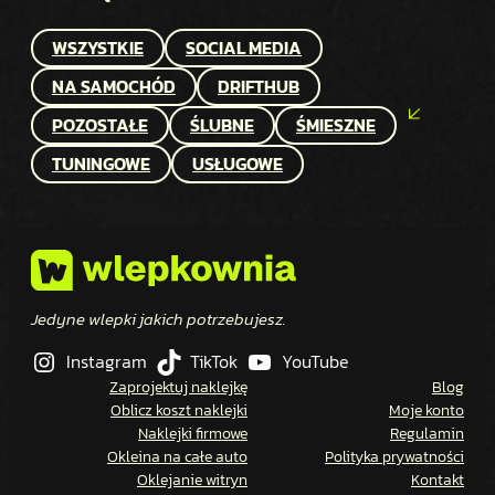
WSZYSTKIE
SOCIAL MEDIA
NA SAMOCHÓD
DRIFTHUB
POZOSTAŁE
ŚLUBNE
ŚMIESZNE
TUNINGOWE
USŁUGOWE
Jedyne wlepki jakich potrzebujesz.
Instagram
TikTok
YouTube
Zaprojektuj naklejkę
Blog
Oblicz koszt naklejki
Moje konto
Naklejki firmowe
Regulamin
Okleina na całe auto
Polityka prywatności
Oklejanie witryn
Kontakt