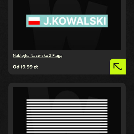
Naklejka Nazwisko Z Flagą
Od
19,99
zł