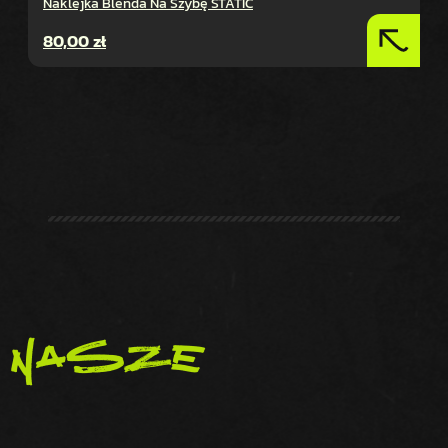
Naklejka Blenda Na Szybę STATIC
80,00
zł
nasze