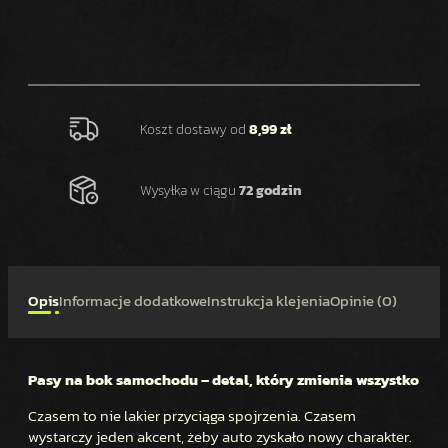
O
Ś
Ć
N
A
K
Koszt dostawy od
8,99 zł
L
E
Wysyłka w ciągu
72 godzin
J
K
A
P
A
Opis
Informacje dodatkowe
Instrukcja klejenia
Opinie (0)
S
Y
N
Pasy na bok samochodu – detal, który zmienia wszystko
A
B
Czasem to nie lakier przyciąga spojrzenia. Czasem
O
wystarczy jeden akcent, żeby auto zyskało nowy charakter.