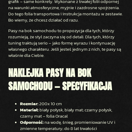
grafik – same konkrety. Wykonane z trwałej folii odpornej
na warunki atmosferyczne, myjnie i zazdrosne spojrzenia.
Do tego folia transportowa i instrukcja montażu w zestawie.
Bo wiemy, że chcesz działać od razu.
Pasy na bok samochodu to propozycja dla tych, którzy
rozumieją, że styl zaczyna się od detali. Dla tych, którzy
tuning traktują serio – jako formę wyrazu i kontynuację
własnego charakteru. Jeśli jesteś jednym z nich, te pasy są
właśnie dla Ciebie.
NAKLEJKA PASY NA BOK
SAMOCHODU — SPECYFIKACJA
Rozmiar:
200x 10 cm
Materiał:
biały połysk, biały mat; czarny połysk,
czarny mat – folia Oracal
Odporność:
na wodę, śnieg, promieniowanie UV i
zmienne temperatury; do 8 lat trwałości