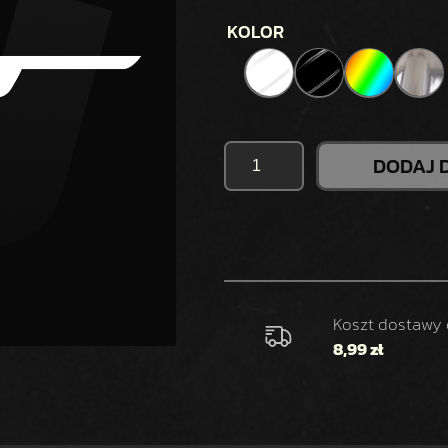
KOLOR
I
DODAJ 
L
O
Ś
Ć
N
A
K
Koszt dostawy
L
8,99 zł
E
J
K
A