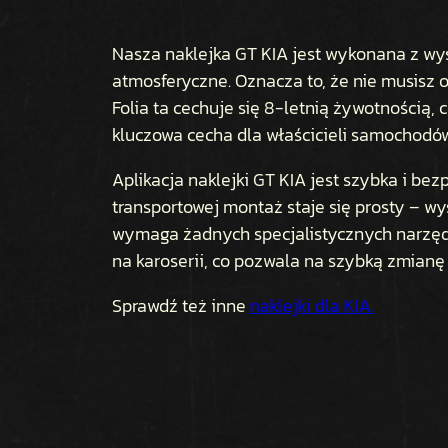
Nasza naklejka GT KIA jest wykonana z wyso
atmosferyczne. Oznacza to, że nie musisz o
Folia ta cechuje się 8-letnią żywotnością,
kluczowa cecha dla właścicieli samochodów,
Aplikacja naklejki GT KIA jest szybka i be
transportowej montaż staje się prosty – wy
wymaga żadnych specjalistycznych narzędzi
na karoserii, co pozwala na szybką zmianę 
Sprawdź też inne
naklejki dla KIA.