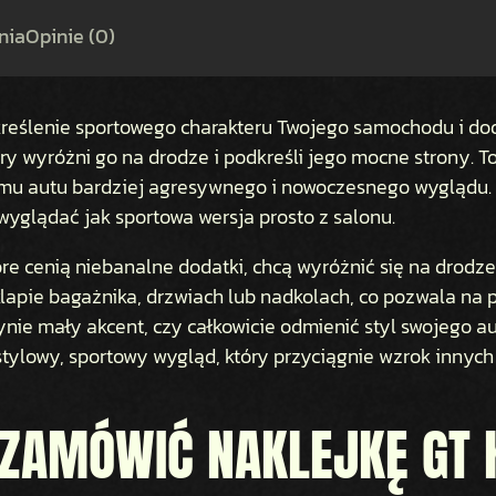
G
nia
Opinie (0)
T
K
I
A
kreślenie sportowego charakteru Twojego samochodu i dod
y wyróżni go na drodze i podkreśli jego mocne strony. To
u autu bardziej agresywnego i nowoczesnego wyglądu. N
 wyglądać jak sportowa wersja prosto z salonu.
tóre cenią niebanalne dodatki, chcą wyróżnić się na drod
klapie bagażnika, drzwiach lub nadkolach, co pozwala na 
nie mały akcent, czy całkowicie odmienić styl swojego au
ylowy, sportowy wygląd, który przyciągnie wzrok innych
ZAMÓWIĆ NAKLEJKĘ GT 