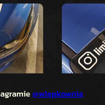
stagramie
@wlepkownia