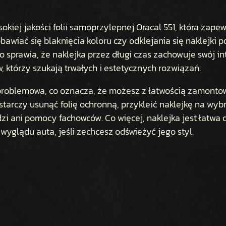
kiej jakości folii samoprzylepnej Oracal 551, która zape
bawiać się blaknięcia koloru czy odklejania się naklejki
 co sprawia, że naklejka przez długi czas zachowuje swój 
 którzy szukają trwałych i estetycznych rozwiązań.
zproblemowa, co oznacza, że możesz z łatwością zamontowa
starczy usunąć folię ochronną, przykleić naklejkę na wybr
 ani pomocy fachowców. Co więcej, naklejka jest łatwa d
wyglądu auta, jeśli zechcesz odświeżyć jego styl.