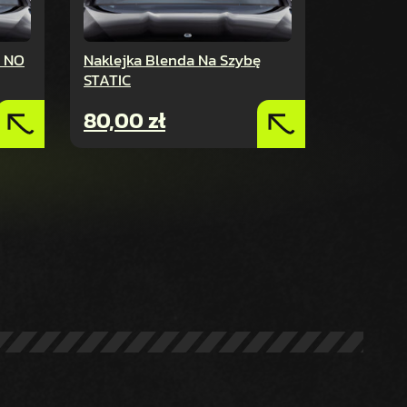
ę NO
Naklejka Blenda Na Szybę
STATIC
80,00
zł