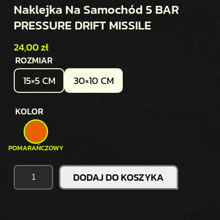
Naklejka Na Samochód 5 BAR
PRESSURE DRIFT MISSILE
24,00
zł
ROZMIAR
15×5 CM
30×10 CM
KOLOR
I
DODAJ DO KOSZYKA
L
O
Ś
Ć