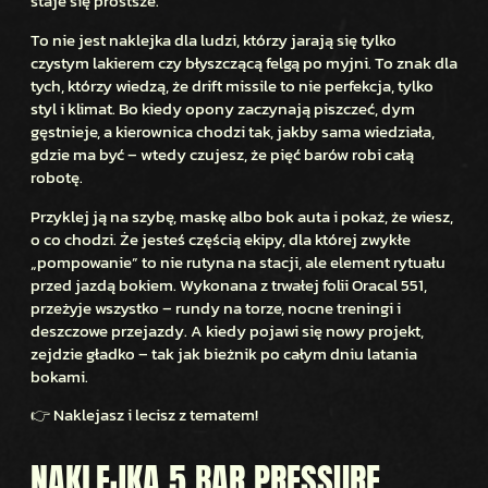
5
staje się prostsze.
B
To nie jest naklejka dla ludzi, którzy jarają się tylko
A
czystym lakierem czy błyszczącą felgą po myjni. To znak dla
R
tych, którzy wiedzą, że drift missile to nie perfekcja, tylko
P
styl i klimat. Bo kiedy opony zaczynają piszczeć, dym
R
gęstnieje, a kierownica chodzi tak, jakby sama wiedziała,
gdzie ma być – wtedy czujesz, że pięć barów robi całą
E
robotę.
S
S
Przyklej ją na szybę, maskę albo bok auta i pokaż, że wiesz,
U
o co chodzi. Że jesteś częścią ekipy, dla której zwykłe
R
„pompowanie” to nie rutyna na stacji, ale element rytuału
przed jazdą bokiem. Wykonana z trwałej folii Oracal 551,
E
przeżyje wszystko – rundy na torze, nocne treningi i
D
deszczowe przejazdy. A kiedy pojawi się nowy projekt,
R
zejdzie gładko – tak jak bieżnik po całym dniu latania
I
bokami.
F
👉 Naklejasz i lecisz z tematem!
T
M
NAKLEJKA 5 BAR PRESSURE
I