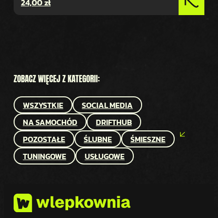
24,00
zł
ZOBACZ WIĘCEJ Z KATEGORII:
WSZYSTKIE
SOCIAL MEDIA
NA SAMOCHÓD
DRIFTHUB
POZOSTAŁE
ŚLUBNE
ŚMIESZNE
TUNINGOWE
USŁUGOWE