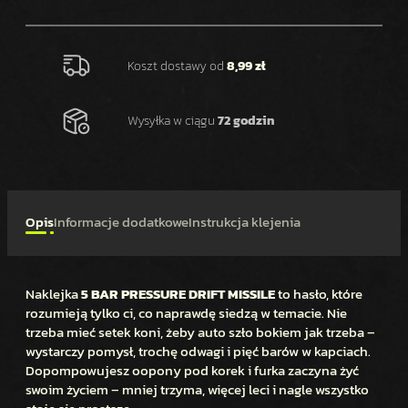
N
A
K
Koszt dostawy od
8,99 zł
L
E
Wysyłka w ciągu
72 godzin
J
K
A
N
A
Opis
Informacje dodatkowe
Instrukcja klejenia
S
A
M
Naklejka
5 BAR PRESSURE DRIFT MISSILE
to hasło, które
O
rozumieją tylko ci, co naprawdę siedzą w temacie. Nie
C
trzeba mieć setek koni, żeby auto szło bokiem jak trzeba –
H
wystarczy pomysł, trochę odwagi i pięć barów w kapciach.
Ó
Dopompowujesz oopony pod korek i furka zaczyna żyć
D
swoim życiem – mniej trzyma, więcej leci i nagle wszystko