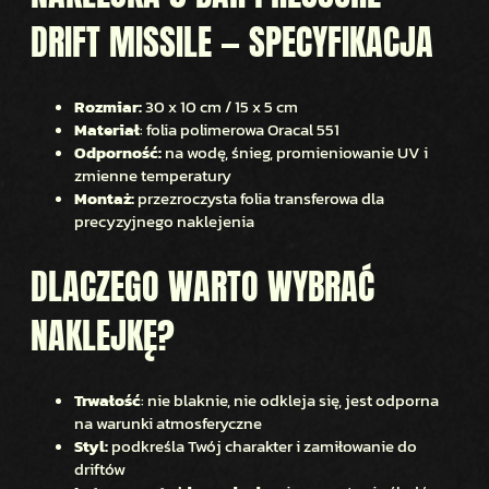
S
DRIFT MISSILE — SPECYFIKACJA
S
I
L
Rozmiar:
30 x 10 cm / 15 x 5 cm
E
Materiał
: folia polimerowa Oracal 551
Odporność:
na wodę, śnieg, promieniowanie UV i
zmienne temperatury
Montaż:
przezroczysta folia transferowa dla
precyzyjnego naklejenia
DLACZEGO WARTO WYBRAĆ
NAKLEJKĘ?
Trwałość
: nie blaknie, nie odkleja się, jest odporna
na warunki atmosferyczne
Styl:
podkreśla Twój charakter i zamiłowanie do
driftów