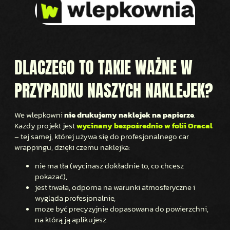
DLACZEGO TO TAKIE WAŻNE W
PRZYPADKU NASZYCH NAKLEJEK?
We wlepkowni
nie drukujemy naklejek na papierze
.
Każdy projekt jest
wycinany bezpośrednio w folii Oracal
– tej samej, której używa się do profesjonalnego car
wrappingu, dzięki czemu naklejka:
nie ma tła (wycinasz dokładnie to, co chcesz
pokazać),
jest trwała, odporna na warunki atmosferyczne i
wygląda profesjonalnie,
może być precyzyjnie dopasowana do powierzchni,
na którą ją aplikujesz.