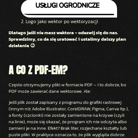
2. Logo jako wektor po wektoryzacji
Dlatego jeśli nie masz wektora – odezwij się do nas.
Sprawdzimy, co da się uratować i ustalimy dalszy plan
działania 😉
A CO Z PDF-EM?
Często otrzymujemy pliki w formacie PDF – i to dobrze, bo
PDF może zawierać dane wektorowe. Ale:
jeśli plik został zapisany z programu do grafiki rastrowej
(innym niż Adobe Illustrator, CorelDRAW, Figma, Canva itp.),
a fonty (czcionki) nie zostały zamienione na krzywe (czyli
na linie), może się okazać, że program ich nie odczyta albo
zamieni je na inne. Efekt? Brak liter, rozjechane kształty lub
puste pliki. W praktyce oznacza to, że plik wygląda dobrze