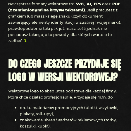
Najczęstsze formaty wektorowe to:
.SVG, .AI, .EPS
oraz
.PDF
(z zamienionymi na krzywe tekstami)
. Jeśli pracujesz z
grafikiem lub masz księgę znaku (czyli dokument
zawierający elementy identyfikacji wizualnej Twojej marki),
prawdopodobnie taki plik już masz. Jeśli jednak nie
posiadasz takiego, o to powody, dla których warto o to
zadbać
↴
DO CZEGO JESZCZE PRZYDAJE SIĘ
LOGO W WERSJI WEKTOROWEJ?
Wektorowe logo to absolutna podstawa dla każdej firmy,
która chce działać profesjonalnie. Przydaje się m.in. do:
druku materiałów promocyjnych (ulotki, wizytówki,
plakaty, roll-upy),
znakowania ubrań i gadżetów reklamowych (torby,
koszulki, kubki),