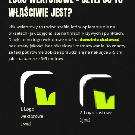
WŁAŚCIWIE JEST?
Plik wektorowy to rodzaj grafiki, który opiera się nie na
pikselach (jak zdjęcia), ale na liniach, krzywych i punktach.
Dzięki temu logo wektorowe można
dowolnie skalować
–
bez utraty jakości, bez pikselozy i rozmazywania. To znaczy,
że taki plik równie dobrze sprawdzi się na naklejce 5×5 cm,
jak i na banerze 5×5 metrów.
1. Logo
2. Logo rastowe
wektorowe
(.jpg)
(.svg)