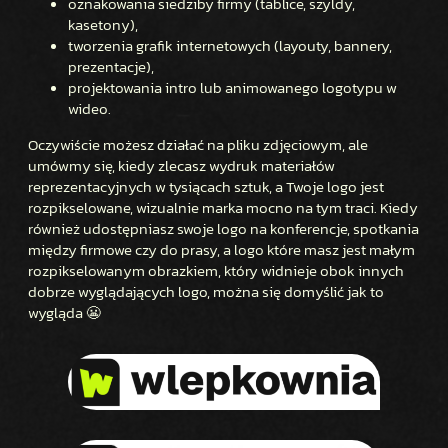
oznakowania siedziby firmy (tablice, szyldy,
kasetony),
tworzenia grafik internetowych (layouty, bannery,
prezentacje),
projektowania intro lub animowanego logotypu w
wideo.
Oczywiście możesz działać na pliku zdjęciowym, ale
umówmy się, kiedy zlecasz wydruk materiałów
reprezentacyjnych w tysiącach sztuk, a Twoje logo jest
rozpikselowane, wizualnie marka mocno na tym traci. Kiedy
również udostępniasz swoje logo na konferencje, spotkania
między firmowe czy do prasy, a logo które masz jest małym
rozpikselowanym obrazkiem, który widnieje obok innych
dobrze wyglądających logo, można się domyślić jak to
wygląda 😬