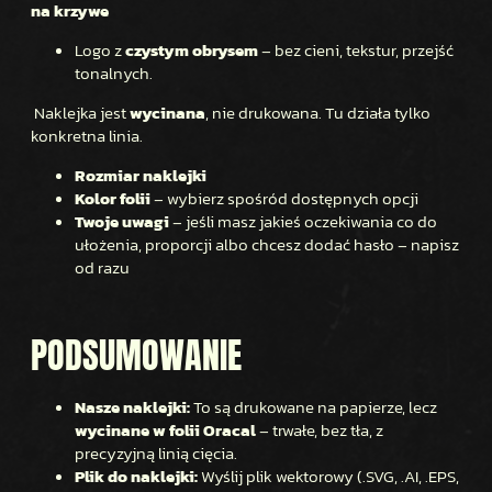
na krzywe
Logo z
czystym obrysem
– bez cieni, tekstur, przejść
tonalnych.
Naklejka jest
wycinana
, nie drukowana. Tu działa tylko
konkretna linia.
Rozmiar naklejki
Kolor folii
– wybierz spośród dostępnych opcji
Twoje uwagi
– jeśli masz jakieś oczekiwania co do
ułożenia, proporcji albo chcesz dodać hasło – napisz
od razu
PODSUMOWANIE
Nasze naklejki:
To są drukowane na papierze, lecz
wycinane w folii Oracal
– trwałe, bez tła, z
precyzyjną linią cięcia.
Plik do naklejki:
Wyślij plik wektorowy (.SVG, .AI, .EPS,