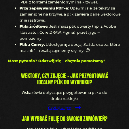
.PDF z fontami zamienionymi na krzywe).
Przy zapisywaniu PDF-a:
Upewnij się, że teksty są
zamienione na krzywe, a plik zawiera dane wektorowe
(nie rastrowe).
Pliki źródłowe:
Jeśli masz plik otwarty (np. z Adobe
Illustrator, CorelDRAW, Figma), prześlij go –
pomożemy.
Plik z Canvy:
Udostępnij z opcją „Każda osoba, która
ma link” – resztą zajmiemy się my. 😊
Masz pytania? Odezwij się – chętnie pomożemy!
WEKTORY, CZY ZDJĘCIE – JAK PRZYGOTOWAĆ
IDEALNY PLIK DO WYDRUKU?
Wskazówki dotyczące przygotowania pliku do
druku naklejki.
Czytaj więcej
JAK WYBRAĆ FOLIĘ DO SWOICH ZAMÓWIEŃ?
Dowiesz się jaką wybrać idealną folię na