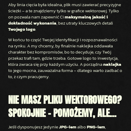
Aby linia cięcia była idealna, plik musi zawierać precyzyjne
ścieżki – a te znajdziemy tylko w grafice wektorowej. Tylko
on pozwala nam zapewnić Ci
maksymalną jakość i
dokładność wykonania
, bez utraty kluczowych detali
Twojego logo
.
W końcu to część Twojej identyfikacji i rozpoznawalności
na rynku. A my chcemy, by finalnie naklejka oddawała
charakter bez kompromisów, bo to decyduje, czy Twój
przekaz trafi tam, gdzie trzeba. Gotowe logo to inwestycja,
która zwraca się przy każdym użyciu. A porządna
naklejka
to jego mocna, zauważalna forma – dlatego warto zadbać o
to, z czym pracujemy.
NIE MASZ PLIKU WEKTOROWEGO?
SPOKOJNIE – POMOŻEMY, ALE…
Jeśli dysponujesz jedynie
JPG-iem
albo
PNG-iem
,