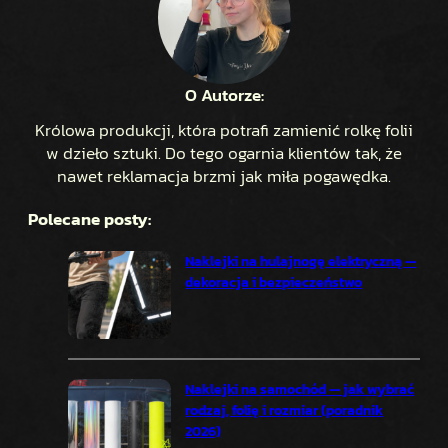
O Autorze:
Królowa produkcji, która potrafi zamienić rolkę folii
w dzieło sztuki. Do tego ogarnia klientów tak, że
nawet reklamacja brzmi jak miła pogawędka.
Polecane posty:
Naklejki na hulajnogę elektryczną —
dekoracja i bezpieczeństwo
Naklejki na samochód — jak wybrać
rodzaj, folię i rozmiar (poradnik
2026)