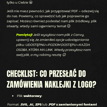
tylko u Ciebie 😬
Jeśli nie masz pewności, jak przygotować PDF – odezwij się
do nas. Powiemy, co sprawdzić lub jak poprawnie go
zapisać. Możesz również podesłać nam plik źródłowy, plik
otwarty, wtedy sami ogarniemy temat 😉
Pamiętaj!
Jeśli wysyłasz nam plik z Canvy,
upewnij się, że zmieniłeś opcje udostępniania
pliku: UDOSTĘPNIJ→POZIOM DOSTĘPU→KAŻDA
OSOBA, KTÓRA MA LINK. Wtedy przesyłasz nam
swój plik, a my robimy resztę 😉
CHECKLIST: CO PRZESŁAĆ DO
ZAMÓWIENIA NAKLEJKI Z LOGO?
Plik
wektorowy
:
Format:
.SVG, .AI, .EPS
lub
.PDF z zamienionymi fontami